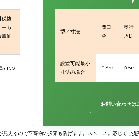
料税抜
間口
奥行
メーカ
型／寸法
W
きD
希望価
設置可能最小
0.8m
0.8m
65,100
寸法の場合
お問い合わせは
が見えるので不審物の投棄も防げます。スペースに応じてご提