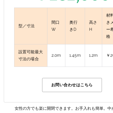
材
間口
奥行
高さ
き
型／寸法
W
きD
H
ー
格
設置可能最大
2.0m
1.45m
1.2m
￥2
寸法の場合
お問い合わせはこちら
女性の方でも楽に開閉できます。お手入れも簡単。中