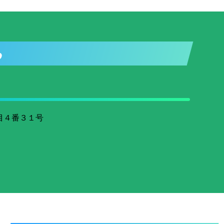
ら
目４番３１号