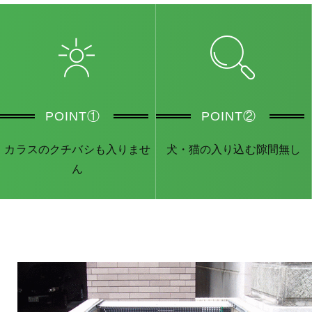
POINT①
POINT②
カラスのクチバシも入りませ
犬・猫の入り込む隙間無し
ん