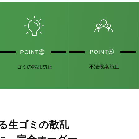
POINT⑥
POINT⑤
不法投棄防止
ゴミの散乱防止
る生ゴミの散乱