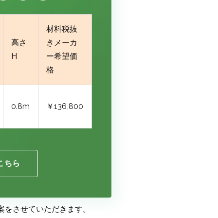
材料税抜
高さ
きメーカ
H
ー希望価
格
0.8m
￥136,800
こちら
案をさせていただきます。