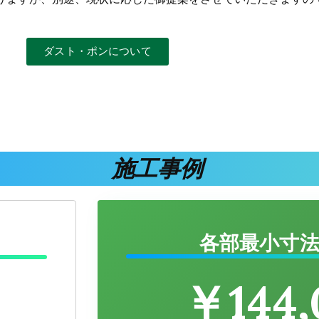
ダスト・ポンについて
施工事例
各部最小寸
￥
144