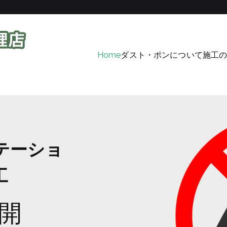
Home
ダスト・ポンについて
施工
集合住宅・マンションの設置型ごみステーション。
ダスト・ポンの販売設置代理店│全国工業
テーショ
工
開